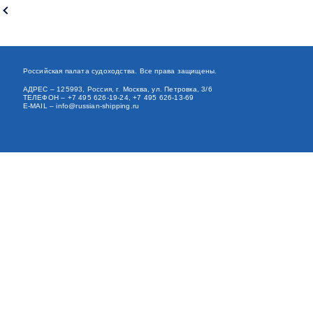
Российская палата судоходства. Все права защищены.
АДРЕС
– 125993, Россия, г. Москва, ул. Петровка, 3/6
ТЕЛЕФОН
– +7 495 626-19-24, +7 495 626-13-69
E-MAIL
–
info@russian-shipping.ru